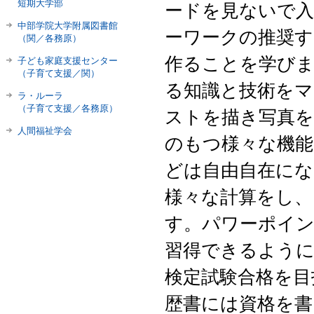
短期大学部
ードを見ないで
中部学院大学附属図書館
ーワークの推奨
（関／各務原）
作ることを学びま
子ども家庭支援センター
（子育て支援／関）
る知識と技術をマ
ラ・ルーラ
（子育て支援／各務原）
ストを描き写真を
人間福祉学会
のもつ様々な機
どは自由自在にな
様々な計算をし
す。パワーポイ
習得できるように
検定試験合格を目
歴書には資格を書